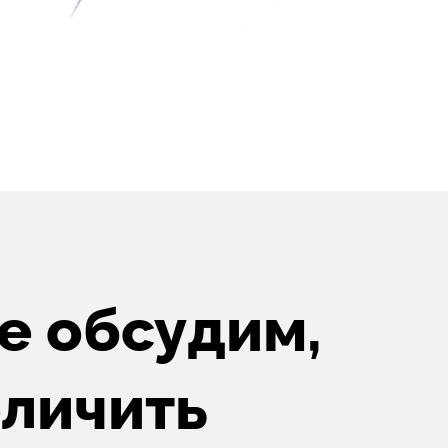
е обсудим,
еличить