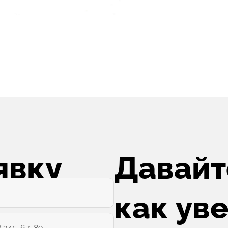
явку
Давайт
как ув