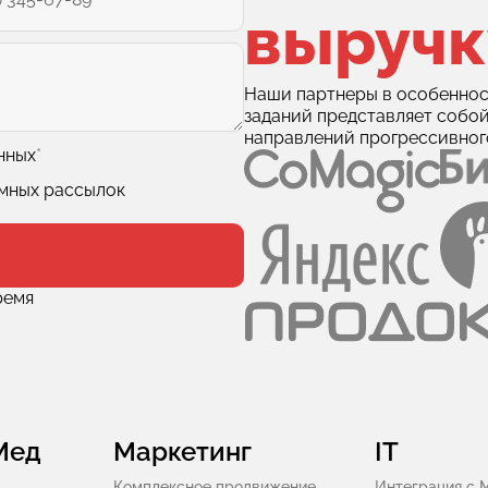
выручк
Наши партнеры в особеннос
заданий представляет собо
направлений прогрессивног
нных
*
амных рассылок
ремя
Мед
Маркетинг
IT
Комплексное продвижение
Интеграция с 