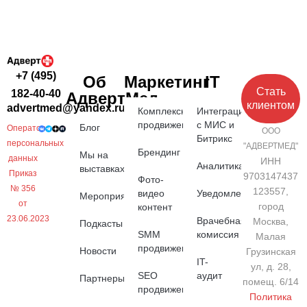
+7 (495)
Об
Маркетинг
IT
Стать
182-40-40
АдвертМед
клиентом
advertmed@yandex.ru
Комплексное
Интеграция
продвижение
с МИС и
Блог
Оператор
ООО
Битрикс
персональных
"АДВЕРТМЕД"
Брендинг
Мы на
данных
ИНН
Аналитика
выставках
Приказ
9703147437
Фото-
№ 356
123557,
видео
Уведомления
Мероприятия
от
город
контент
23.06.2023
Врачебная
Москва,
Подкасты
SMM
комиссия
Малая
продвижение
Новости
Грузинская
IT-
ул, д. 28,
SEO
аудит
Партнеры
помещ. 6/14
продвижение
Политика