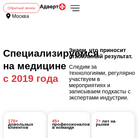
Обратный звонок
Москва
Знаем, что приносит
Специализируемся
стабильный результат.
на медицине
Следим за
технологиями, регулярно
с 2019 года
участвуем в
мероприятиях и
записываем подкасты с
экспертами индустрии.
170+
45+
7+
лет на
довольных
профессионалов
рынке
клиентов
в команде