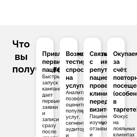
Что
Привлечение
Возможность
Связка
Окупае
вы
первичных
тестирования
с
за
получаете:
пациентов.
спроса
репутацией:
счёт
Быстрый
на
пациенты
повтор
запуск
услуги.
проверяют
посеще
кампаний
Аналитика
клинику
(особе
дает
позволяет
перед
в
первые
оценить
заявки
визитом.
таргете)
популярность
и
Пациенты
Фокус
услуг,
записи
изучают
на
сегментировать
сразу
отзывы
лояльных
аудиторию
после
и
клиентах
и