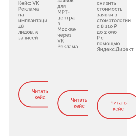
заявок
Кейс: VK
снизить
для
Реклама
стоимость
МРТ-
на
заявки в
центра
имплантацию:
стоматологии
в
48
с 8 110 ₽
Москве
лидов, 5
до 2 090
через
записей
₽ с
VK
помощью
Реклама
Яндекс.Директ
Читать
кейс
Читать
Читать
кейс
кейс