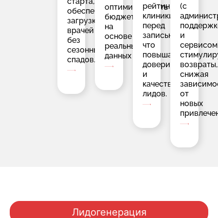
старта,
рейтинг
(с
оптимизировать
обеспечивая
клиники
админист
бюджет
загрузку
перед
поддержк
на
врачей
записью,
и
основе
без
что
сервисом
реальных
сезонных
повышает
стимулир
данных
спадов.
доверие
возвраты,
и
снижая
качество
зависимо
лидов.
от
новых
привлече
Лидогенерация