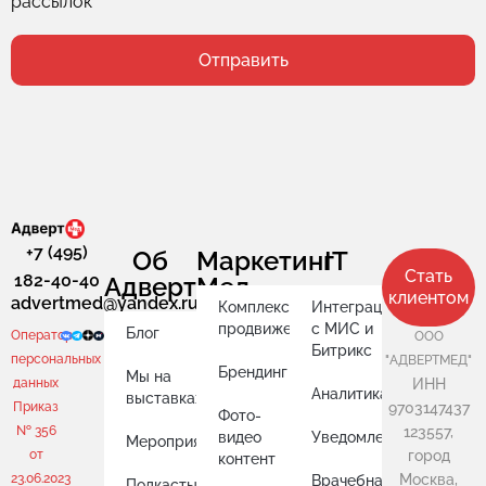
рассылок
Отправить
+7 (495)
Об
Маркетинг
IT
Стать
182-40-40
АдвертМед
клиентом
advertmed@yandex.ru
Комплексное
Интеграция
продвижение
с МИС и
Блог
Оператор
ООО
Битрикс
персональных
"АДВЕРТМЕД"
Брендинг
Мы на
данных
ИНН
Аналитика
выставках
Приказ
9703147437
Фото-
№ 356
123557,
видео
Уведомления
Мероприятия
от
город
контент
23.06.2023
Москва,
Врачебная
Подкасты