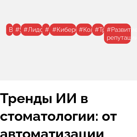
Все
#SEO
#Лидогенерация
#ИИ
#Кибербезопасность
#Коллцентр
#Тренды
#Развити
репутаци
Тренды ИИ в
стоматологии: от
автоматизации