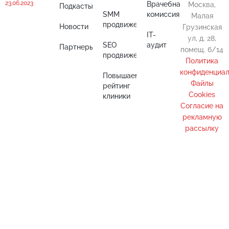
23.06.2023
Врачебная
Москва,
Подкасты
SMM
комиссия
Малая
продвижение
Новости
Грузинская
IT-
ул, д. 28,
SEO
аудит
Партнеры
помещ. 6/14
продвижение
Политика
конфиденциал
Повышаем
Файлы
рейтинг
Cookies
клиники
Cогласие на
рекламную
рассылку