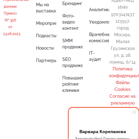
"АДВЕРТМЕД"
Брендинг
Мы на
данных
ИНН
Аналитика
выставках
Приказ
9703147437
Фото-
№ 356
123557,
видео
Уведомления
Мероприятия
от
город
контент
23.06.2023
Врачебная
Москва,
Подкасты
SMM
комиссия
Малая
продвижение
Новости
Грузинская
IT-
ул, д. 28,
SEO
аудит
Партнеры
помещ. 6/14
продвижение
Политика
конфиденциал
Повышаем
Файлы
рейтинг
Cookies
клиники
Cогласие на
рекламную
рассылку
Варвара Корепанова
Здравствуйте! Готова помочь