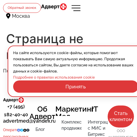
Обратный звонок
Москва
Страница не
найдена.
На сайте используются cookie-файлы, которые помогают
показывать Вам самую актуальную информацию. Продолжая
пользоваться сайтом, Вы даете согласие на использование ваших
Похоже, здесь ничего не найдено.
данных и cookie-файлов.
Подробнее о правилах использования cookie
Принять
+7 (495)
Об
Маркетинг
IT
Стать
182-40-40
АдвертМед
клиентом
advertmed@yandex.ru
Комплексное
Интеграция
продвижение
с МИС и
Блог
Оператор
ООО
Битрикс
персональных