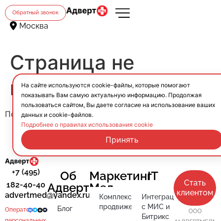
Обратный звонок
Москва
Страница не
найдена.
На сайте используются cookie-файлы, которые помогают
показывать Вам самую актуальную информацию. Продолжая
пользоваться сайтом, Вы даете согласие на использование ваших
Похоже, здесь ничего не найдено.
данных и cookie-файлов.
Подробнее о правилах использования cookie
Принять
+7 (495)
Об
Маркетинг
IT
Стать
182-40-40
АдвертМед
клиентом
advertmed@yandex.ru
Комплексное
Интеграция
продвижение
с МИС и
Блог
Оператор
ООО
Битрикс
персональных