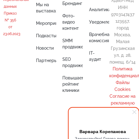
"АДВЕРТМЕД"
Брендинг
Мы на
данных
ИНН
Аналитика
выставках
Приказ
9703147437
Фото-
№ 356
123557,
видео
Уведомления
Мероприятия
от
город
контент
23.06.2023
Врачебная
Москва,
Подкасты
SMM
комиссия
Малая
продвижение
Новости
Грузинская
IT-
ул, д. 28,
SEO
аудит
Партнеры
помещ. 6/14
продвижение
Политика
конфиденциал
Повышаем
Файлы
рейтинг
Cookies
клиники
Cогласие на
рекламную
рассылку
Варвара Корепанова
Здравствуйте! Готова помочь