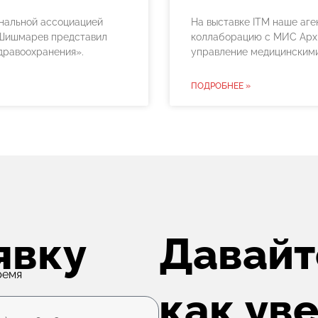
нальной ассоциацией
На выставке ITM наше аг
 Шишмарев представил
коллаборацию с МИС Архи
дравоохранения».
управление медицинским
ПОДРОБНЕЕ »
явку
Давайт
ремя
как ув