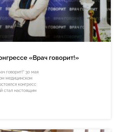
онгрессе «Врач говорит!»
ач говорит!” 30 мая
ном медицинском
остоялся конгресс
й стал настоящим