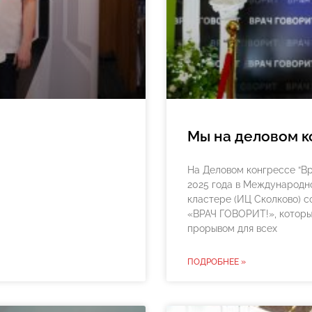
Мы на деловом к
На Деловом конгрессе “Вр
2025 года в Международ
кластере (ИЦ Сколково) с
«ВРАЧ ГОВОРИТ!», которы
прорывом для всех
ПОДРОБНЕЕ »