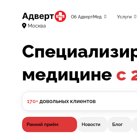
Об АдвертМед
Услуги
Москва
Специализир
медицине
с 
170+
довольных клиентов
Ранний приём
Новости
Блог