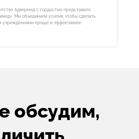
ентство Адвермед с гордостью представило
мед+. Мы объединили усилия, чтобы сделать
и учреждениями проще и эффективнее
е обсудим,
еличить