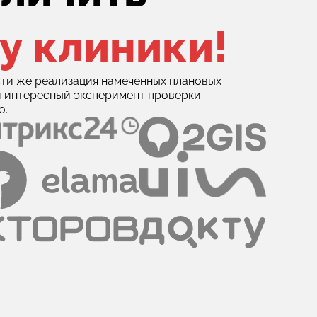
у клиники!
ти же реализация намеченных плановых
й интересный эксперимент проверки
о.